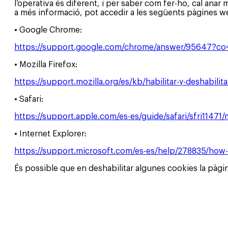
l’operativa és diferent, i per saber com fer-ho, cal anar
a més informació, pot accedir a les següents pàgines w
• Google Chrome:
https://support.google.com/chrome/answer/95647?co
• Mozilla Firefox:
https://support.mozilla.org/es/kb/habilitar-y-deshabilit
• Safari:
https://support.apple.com/es-es/guide/safari/sfri11471
• Internet Explorer:
https://support.microsoft.com/es-es/help/278835/how-to
És possible que en deshabilitar algunes cookies la pàg