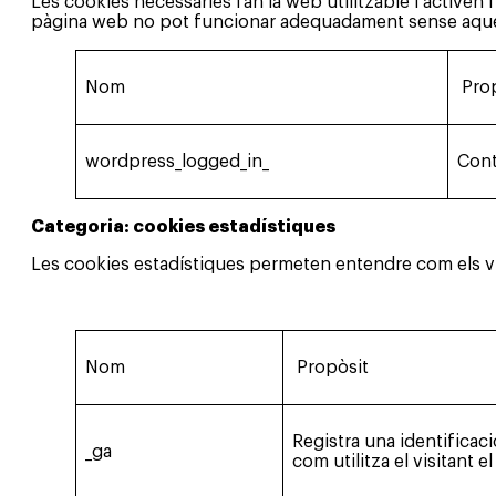
Les cookies necessàries fan la web utilitzable i activen
pàgina web no pot funcionar adequadament sense aque
Nom
Pro
wordpress_logged_in_
Contr
Categoria: cookies estadístiques
Les cookies estadístiques permeten entendre com els v
Nom
Propòsit
Registra una identificac
_ga
com utilitza el visitant e