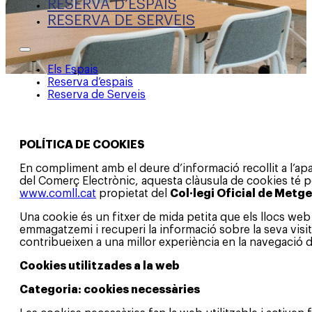
RESERVA D’ESPAIS
RESERVA DE SERVEIS
Els Espais
Reserva d’espais
Reserva de Serveis
POLÍTICA DE COOKIES
En compliment amb el deure d’informació recollit a l’aparta
del Comerç Electrònic, aquesta clàusula de cookies té per
www.comll.cat
propietat del
Col·legi Oficial de Metg
Una cookie és un fitxer de mida petita que els llocs w
emmagatzemi i recuperi la informació sobre la seva visita,
contribueixen a una millor experiència en la navegació de
Cookies utilitzades a la web
Categoria: cookies necessàries